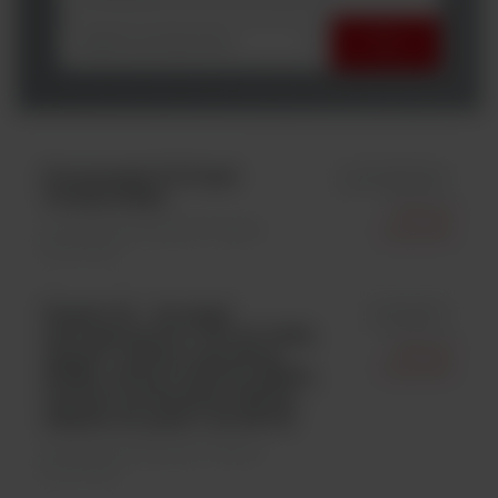
wybierz producenta
Finnpipette F2 Fixed
id FP4652060
Volume 250µl;
Thermo
Sprzęty laboratoryjne \ Pipety i
Scientific
końcówki
Pipetor S1 – do pipet
id FP9501
serologicznych 1-100 ml, biały,
Thermo
zestaw: uchwyt naścienny
Scientific
(9066), uchwyt stołowy (9067),
zasilacz uniwersalny (9070),
adapter do pipet 1 ml (9070)
Sprzęty laboratoryjne \ Pipety i
końcówki