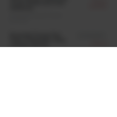
Thermo
worek 1000szt, kolor kod:
Scientific
turkusowy;
Sprzęty laboratoryjne \ Pipety i
końcówki
Końcówki Finntip Flex
id FT94056970
Filter 10 Extended, 1-10ml,
Thermo
z filtrem, sterylne,
Scientific
op=worek 50szt ;
Sprzęty laboratoryjne \ Pipety i
końcówki
Finnpipette FP Dispenser 1-
id FW4421140
5ml; op.
Thermo
Sprzęty laboratoryjne \ Pipety i
Scientific
końcówki
Końcówki Finntip Flex
id FT94060310
200, 1-200ul, niesterylne,