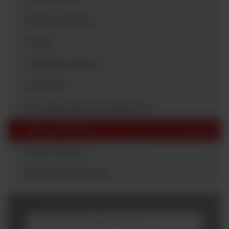
Media preparatory
Pompy
Próbniki powietrza
Autoklawy
Homogenizatory perystaltyczne
Pipety i końcówki
Posiew spiralny
Wirówki laboratoryjne