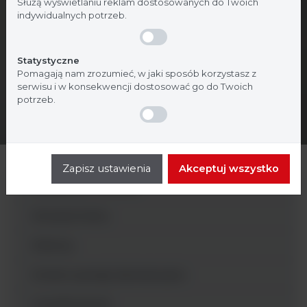
Służą wyświetlaniu reklam dostosowanych do Twoich
indywidualnych potrzeb.
Statystyczne
Pomagają nam zrozumieć, w jaki sposób korzystasz z
serwisu i w konsekwencji dostosować go do Twoich
potrzeb.
Zapisz ustawienia
Akceptuj wszystko
Inkubatory i suszarki
Densytometry
Dilutory
Drobne sprzęty laboratoryjne
Liczniki kolonii