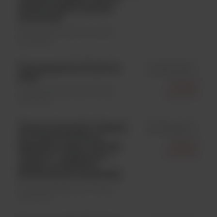
stołowy (9067), zasilacz
uniwersaln
Sprzęty laboratoryjne \ Pipety i
końcówki
Finnpipette Fp F2 0,5-5 µl
id FP4642020
µTip;
Thermo
Sprzęty laboratoryjne \ Pipety i
Scientific
końcówki
Thermo Scientific™ Statyw
id FP9420500
do przechowywania i
Thermo
ładowania pipet z serii E1-
Scientific
ClipTip™ , pojemność: 1
pipeta, w zestawie z
uniwersalnym zasilaczem
Sprzęty laboratoryjne \ Pipety i
końcówki