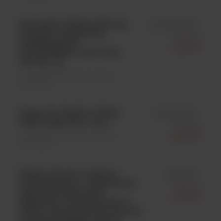
Końcówki ClipTip 384 12,5,
id FT94410050
0,5-12,5ul, niesterylne,
Thermo
pudełko/stojak
Scientific
op=10x384szt , kolor kod :
różowy; op.
Sprzęty laboratoryjne \ Pipety i
końcówki
Pipeta F1-ClipTip 1000µl,
id FP4651270
stała pojemność; 1 szt.;
Thermo
Sprzęty laboratoryjne \ Pipety i
Scientific
końcówki
Pipetor S1 kolor zielony,
id FP9541
kompatybilny z większością
Thermo
pipet serologicznych
Scientific
szklanych i plastikowych 1-
100ml, zestaw zawiera uchwyt
naścienny (9066), uchwyt