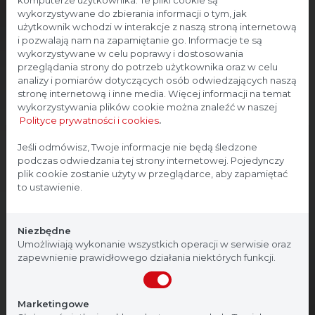
komputerze użytkownika. Te pliki cookie są
wykorzystywane do zbierania informacji o tym, jak
użytkownik wchodzi w interakcje z naszą stroną internetową
i pozwalają nam na zapamiętanie go. Informacje te są
wykorzystywane w celu poprawy i dostosowania
przeglądania strony do potrzeb użytkownika oraz w celu
analizy i pomiarów dotyczących osób odwiedzających naszą
stronę internetową i inne media. Więcej informacji na temat
wykorzystywania plików cookie można znaleźć w naszej
Polityce prywatności i cookies
.
Strona przeznaczona dla
Jeśli odmówisz, Twoje informacje nie będą śledzone
podczas odwiedzania tej strony internetowej. Pojedynczy
profesjonalistów
plik cookie zostanie użyty w przeglądarce, aby zapamiętać
to ustawienie.
Strona, na której się znajdujesz, zawiera treści
przeznaczone dla profesjonalistów z branży
Niezbędne
medycznej. Potwierdź, że jesteś profesjonalistą:
Umożliwiają wykonanie wszystkich operacji w serwisie oraz
zapewnienie prawidłowego działania niektórych funkcji.
Nie jestem
Tak, jestem
Marketingowe