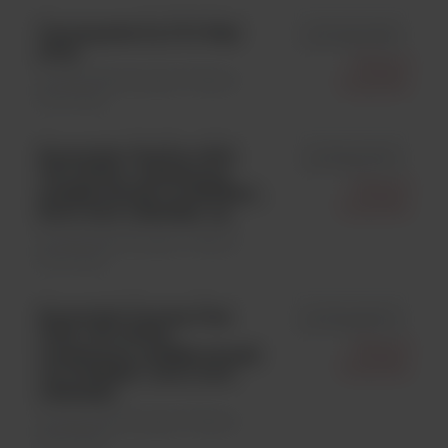
Finnpipette Fp F3 5-50µl
id FP4640080
µTip;
Thermo
Sprzęty laboratoryjne \ Pipety i
Scientific
końcówki
Końcówki ClipTip 1000,
id FT94410710
100-1000ul, niesterylne,
Thermo
pudełko/stojak op=8x96szt ,
Scientific
kolor kod: niebieski; op.
Sprzęty laboratoryjne \ Pipety i
końcówki
Końcówki Finntip Flex
id FT94060710
1000, 100-1000ul,
Thermo
niesterylne, pudełko/stojak
Scientific
op=10x96szt , kolor kod :
niebieski;
Sprzęty laboratoryjne \ Pipety i
końcówki