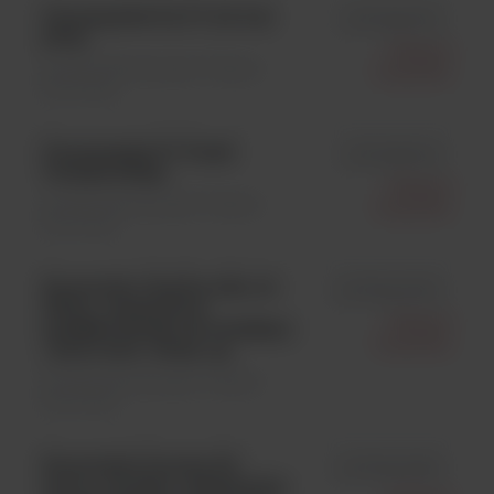
Finnpipette Fp F1 0,2-2 µl
id FP4641010
µTip;
Thermo
Sprzęty laboratoryjne \ Pipety i
Scientific
końcówki
Finnpipette F1 Fixed
id FP4651140
Volume 200µl;
Thermo
Sprzęty laboratoryjne \ Pipety i
Scientific
końcówki
Końcówki ClipTip 200, 10-
id FT94410310
200ul, niesterylne,
Thermo
pudełko/stojak op=10x96szt
Scientific
, kolor kod : żólty; op.
Sprzęty laboratoryjne \ Pipety i
końcówki
Końcówki Finntip 50-
id FT9400360
micro, 0,2-50ul, niesterylne,