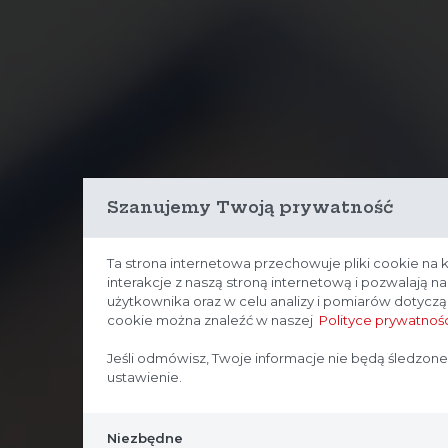
Szanujemy Twoją prywatność
Ta strona internetowa przechowuje pliki cookie na 
interakcje z naszą stroną internetową i pozwalają 
użytkownika oraz w celu analizy i pomiarów dotycz
cookie można znaleźć w naszej
Polityce prywatnośc
Jeśli odmówisz, Twoje informacje nie będą śledzone
ustawienie.
Niezbędne