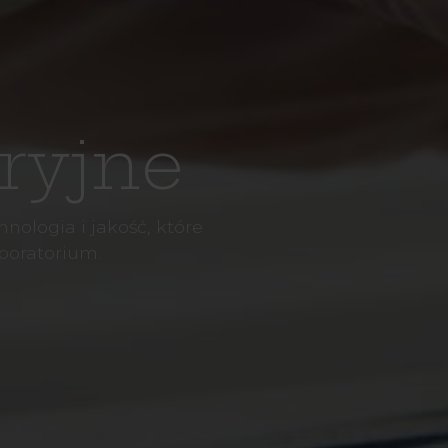
ryjne
nologia i jakość, które
boratorium.