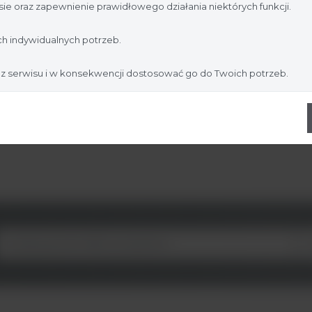
ie oraz zapewnienie prawidłowego działania niektórych funkcji.
Nie jestem
Tak, jestem
h indywidualnych potrzeb.
 z serwisu i w konsekwencji dostosować go do Twoich potrzeb.