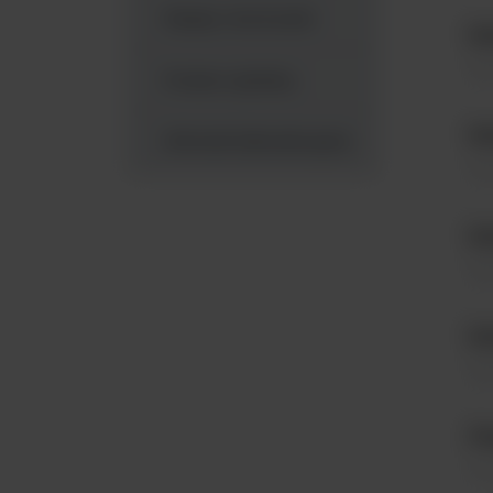
Pipety i końcówki
Di
Dil
Posiew spiralny
Di
Wirówki laboratoryjne
Dil
Di
Dil
Di
Dil
Fl
Pom