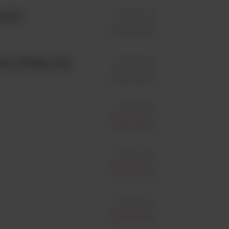
1szt.
id 501-103
Interscience
do 1000g; 1szt.
id 503-201
Interscience
id 502-105
Interscience
id 502-205
Interscience
id 561-000
Interscience