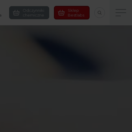
Odczynniki
Sklep
a
chemiczne
Bestlabs