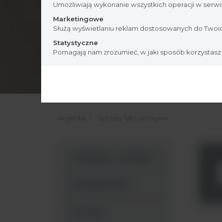
Umożliwiają wykonanie wszystkich operacji w serwis
Marketingowe
Służą wyświetlaniu reklam dostosowanych do Twoic
Statystyczne
Pomagają nam zrozumieć, w jaki sposób korzystasz
Argenta
Sprzęty laboratoryjne
Inkubatory i suszarki
Densytometry
Dilutory