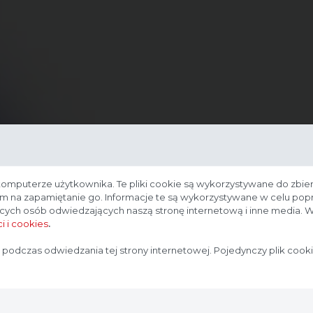
komputerze użytkownika. Te pliki cookie są wykorzystywane do zbier
nam na zapamiętanie go. Informacje te są wykorzystywane w celu po
ących osób odwiedzających naszą stronę internetową i inne media. W
i i cookies
.
Strona przeznaczona dla profesjonalistów
 podczas odwiedzania tej strony internetowej. Pojedynczy plik cook
Strona, na której się znajdujesz, zawiera treści przeznaczone
dla profesjonalistów z branży medycznej. Potwierdź, że
jesteś profesjonalistą: