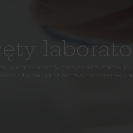
ęty laborato
ęty laboratoryjne od światowych producentów. Tech
sowo odpowiadają na potrzeby nowoczesnego la