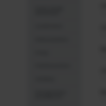
Ju
Drobne sprzęty
Hom
laboratoryjne
Liczniki kolonii
Ju
Hom
Media preparatory
Ba
Pompy
Hom
Próbniki powietrza
Ju
Hom
Autoklawy
Ba
Homogenizatory
perystaltyczne
Hom