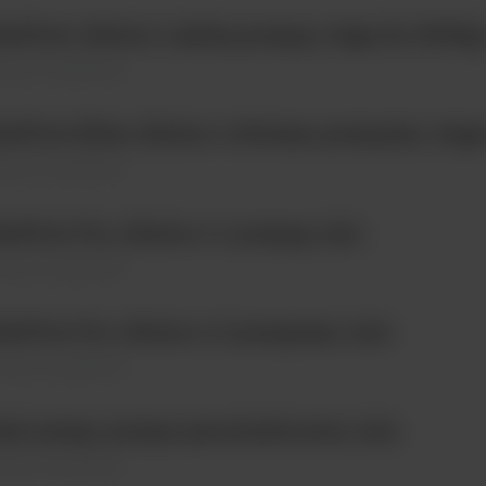
luFlow, dilutor z jedną pompą, waga do 3000g; 
utory \ Urządzenie
luFlow Elite, dilutor z dwiema pompami, waga 
utory \ Urządzenie
luFlow Pro, dilutor z 1 pompą; 1szt.
utory \ Urządzenie
luFlow Pro, dilutor z 2 pompami; 1szt.
utory \ Urządzenie
exi pump, pompa perystaltyczna; 1szt.
py \ Urządzenie