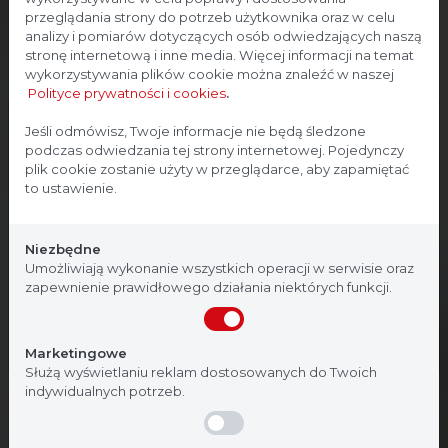
przeglądania strony do potrzeb użytkownika oraz w celu
analizy i pomiarów dotyczących osób odwiedzających naszą
stronę internetową i inne media. Więcej informacji na temat
wykorzystywania plików cookie można znaleźć w naszej
Polityce prywatności i cookies
.
Strona przeznaczona dla
Jeśli odmówisz, Twoje informacje nie będą śledzone
podczas odwiedzania tej strony internetowej. Pojedynczy
profesjonalistów
plik cookie zostanie użyty w przeglądarce, aby zapamiętać
to ustawienie.
Strona, na której się znajdujesz, zawiera treści
przeznaczone dla profesjonalistów z branży
Niezbędne
medycznej. Potwierdź, że jesteś profesjonalistą:
Umożliwiają wykonanie wszystkich operacji w serwisie oraz
zapewnienie prawidłowego działania niektórych funkcji.
Nie jestem
Tak, jestem
Marketingowe
Służą wyświetlaniu reklam dostosowanych do Twoich
indywidualnych potrzeb.