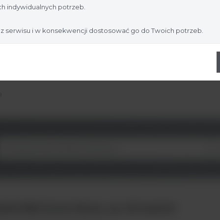
Nie jestem
Tak, jestem
h indywidualnych potrzeb.
 z serwisu i w konsekwencji dostosować go do Twoich potrzeb.
a
GLUMI Direct Renin, op. 100 testów