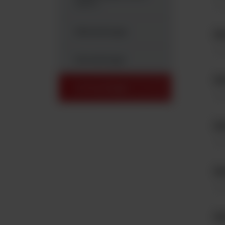
Sys
CoV-2
Mikrobiologia
MA
Sys
Hematologia
MA
Immunologia
Sys
MA
Sys
MA
Sys
MA