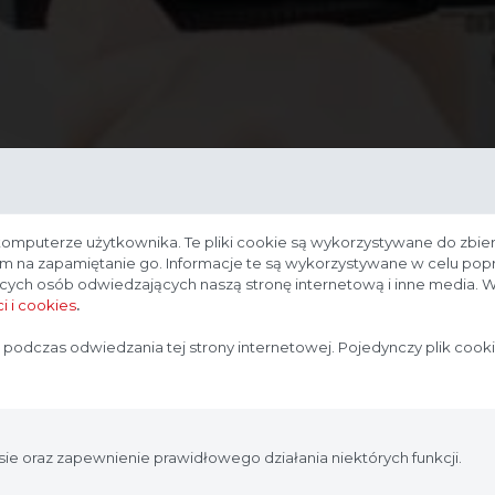
komputerze użytkownika. Te pliki cookie są wykorzystywane do zbier
nam na zapamiętanie go. Informacje te są wykorzystywane w celu po
ących osób odwiedzających naszą stronę internetową i inne media. W
i i cookies
.
Strona przeznaczona dla profesjonalistów
 podczas odwiedzania tej strony internetowej. Pojedynczy plik cook
Strona, na której się znajdujesz, zawiera treści przeznaczone
dla profesjonalistów z branży medycznej. Potwierdź, że
jesteś profesjonalistą:
ie oraz zapewnienie prawidłowego działania niektórych funkcji.