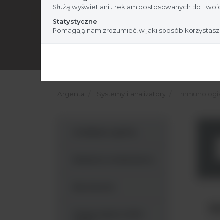
Służą wyświetlaniu reklam dostosowanych do Twoic
Statystyczne
Pomagają nam zrozumieć, w jaki sposób korzystasz
Argenta
Systemy i analizatory
Immunologi
Analityka ogólna
Badania molekularne
Biochemia
MA
Diagnostyka SARS-