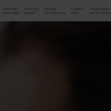
Materiały
Kontrola
Sprzęty
Szybkie
Diagnostyka
zużywalne
jakości
laboratoryjne
testy
weterynaryjn