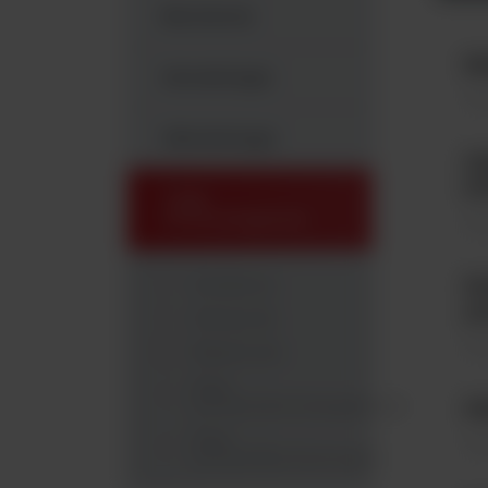
Biochemia
M
Hematologia
Tes
Mikrobiologia
P
S
Testy
Immunologiczne
Tes
Analizatory
R
pl
Odczynniki
Tes
Testy ELISA
Testy
immunochromatograficzne
PR
Testy
Tes
immunofluorescencyjne