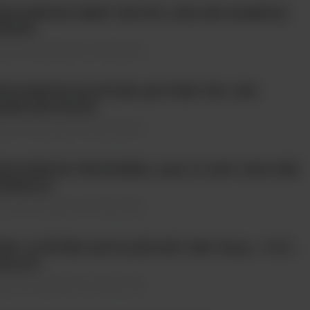
RIOCHECK FMDV NS 5PL (US) 450 SAMPLE
TRIPS
ty Immunologiczne \ Testy ELISA
RIOCHECK M.AVIUM AB PORC 5PL 450
AMPLES SOLID
ty Immunologiczne \ Testy ELISA
RIOCHECK TRICHINEL AAD 10 ASY 1000 IND
NIMALS
ty Immunologiczne \ Testy ELISA
M. Q FEVER AB PLATE KIT 480 Tests - 5 Pl. -
direct
ty Immunologiczne \ Testy ELISA