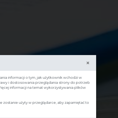
×
ania informacji o tym, jak użytkownik wchodzi w
prawy i dostosowania przeglądania strony do potrzeb
ięcej informacji na temat wykorzystywania plików
ie zostanie użyty w przeglądarce, aby zapamiętać to