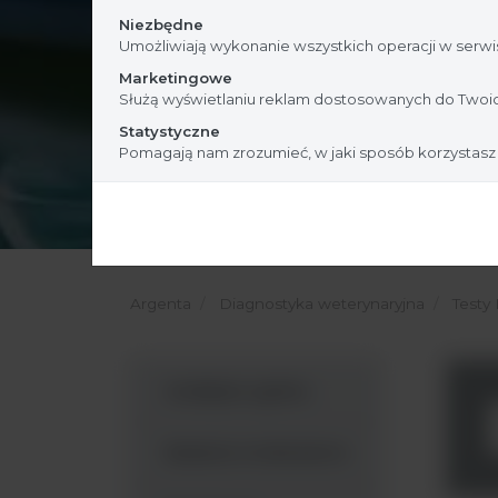
Niezbędne
Umożliwiają wykonanie wszystkich operacji w serwis
Marketingowe
Służą wyświetlaniu reklam dostosowanych do Twoic
Statystyczne
Pomagają nam zrozumieć, w jaki sposób korzystasz
Argenta
Diagnostyka weterynaryjna
Testy
Analityka ogólna
Badania molekularne