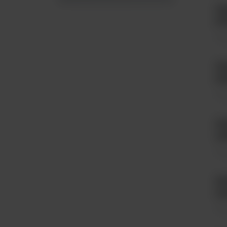
P
S
Tes
P
S
Tes
P
A
Tes
RU
In
Tes