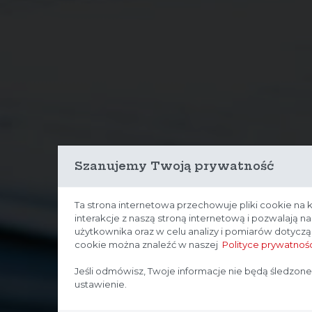
Szanujemy Twoją prywatność
Ta strona internetowa przechowuje pliki cookie na 
interakcje z naszą stroną internetową i pozwalają 
użytkownika oraz w celu analizy i pomiarów dotycz
cookie można znaleźć w naszej
Polityce prywatnośc
Jeśli odmówisz, Twoje informacje nie będą śledzone
ustawienie.