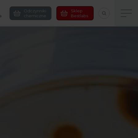
Odczynniki
Sklep
a
chemiczne
Bestlabs