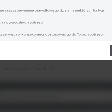
jesteś profesjonalistą:
ie oraz zapewnienie prawidłowego działania niektórych funkcji.
Nie jestem
Tak, jestem
h indywidualnych potrzeb.
 z serwisu i w konsekwencji dostosować go do Twoich potrzeb.
 Immunologiczne
Testy ELISA