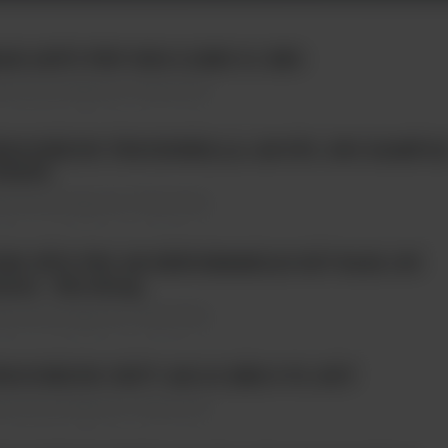
AB ANTI PRP 6H4 0.1MG 0.1 MG
ty Immunologiczne \ Testy ELISA
RIOCHECK TRICHINELLA AB 5PL 450 SAMPL
TRIPS
ty Immunologiczne \ Testy ELISA
UM. BVD P80 AB SERUM&MILK KIT Bulk 105
ates - Blocking
ty Immunologiczne \ Testy ELISA
IOCHECK CSFV AB 2.0 (BR) 5 PL KIT
ty Immunologiczne \ Testy ELISA