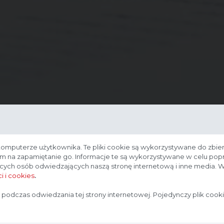
komputerze użytkownika. Te pliki cookie są wykorzystywane do zbier
nam na zapamiętanie go. Informacje te są wykorzystywane w celu po
ących osób odwiedzających naszą stronę internetową i inne media. W
i i cookies
.
Strona przeznaczona dla profesjonalistów
 podczas odwiedzania tej strony internetowej. Pojedynczy plik cook
Strona, na której się znajdujesz, zawiera treści przeznaczone
dla profesjonalistów z branży medycznej. Potwierdź, że