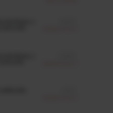
Thermo Scientific
j 12x140mm, z
id 230117
y patyczek,
Vacutest Kima S.r.l.
j 12x140mm, z
id 230417
 patyczek,
Vacutest Kima S.r.l.
0 LABELLED;
id 23117
Vacutest Kima S.r.l.