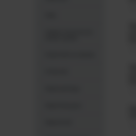
Sys
Maty
W
Odzież ochronna do
po
strefy czystej
ko
Sys
Pojemniki na odpady
W
Próbowki
po
ko
Płytki petriego
Sys
Płytki titracyjne
St
10
Rękawiczki
Sys