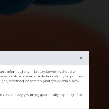
×
ania informacji o tym, jak użytkownik wchodzi w
prawy i dostosowania przeglądania strony do potrzeb
ięcej informacji na temat wykorzystywania plików
ie zostanie użyty w przeglądarce, aby zapamiętać to