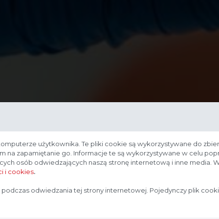
komputerze użytkownika. Te pliki cookie są wykorzystywane do zbier
nam na zapamiętanie go. Informacje te są wykorzystywane w celu po
ących osób odwiedzających naszą stronę internetową i inne media. W
i i cookies
.
Strona przeznaczona dla profesjonalistów
 podczas odwiedzania tej strony internetowej. Pojedynczy plik cook
Strona, na której się znajdujesz, zawiera treści przeznaczone
dla profesjonalistów z branży medycznej. Potwierdź, że