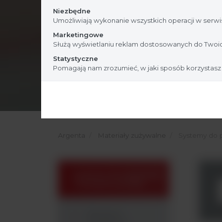
Niezbędne
Umożliwiają wykonanie wszystkich operacji w serwis
Marketingowe
Służą wyświetlaniu reklam dostosowanych do Twoic
Statystyczne
Pomagają nam zrozumieć, w jaki sposób korzystasz
Argenta
Materiały zużywalne
Systemy do p
Systemy do pobierania
i transportu próbki
Akcesoria