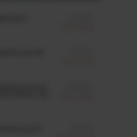
tyczny, z
id 128B/FS
Sterilin Limited
lowe, poj. 150
id 165PYR
Sterilin Limited
pojemność 30 ml,
id 128BBAC
na etykieta, op.=
Sterilin Limited
alowe, poj. 60
id 125PYR