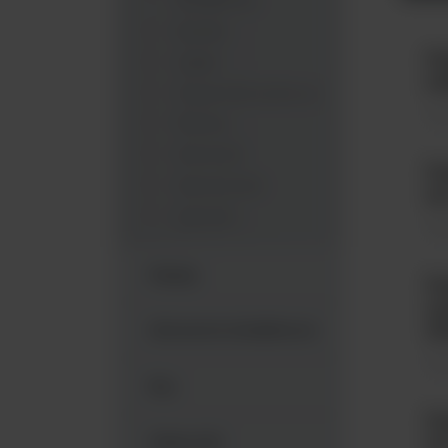
dodatkowe
Butelki
Po
Gąbki
za
Pojemniki stożkowe
Sys
Tkaniny
Woreczki
Po
Wymazówki
ml
Łyżeczki
Sys
Pipety
Po
as
40
Akcesoria dodatkowe
Sys
Ezy
Po
Głaszczki
ml