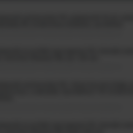
jemnik uniwersalny PS, pojemność 30 ml, asep
krętką PE, drukowana etykieta, op=400szt
temy do pobierania i transportu próbki \ Akcesoria dodatkowe
jemnik na próbki apyrogenny PS, wieczko meta
, sterylny (Gamma IR); op.= 120 szt.
temy do pobierania i transportu próbki \ Akcesoria dodatkowe
jemnik uniwersalny PS + kwas borowy (0,4g), 
eptyczny, z zakrętką "QuickStart" PP, drukowa
0szt.
temy do pobierania i transportu próbki \ Akcesoria dodatkowe
jemnik na próbki apyrogenny PS, wieczko met
, sterylny (Gamma IR) /opak. 300 szt.