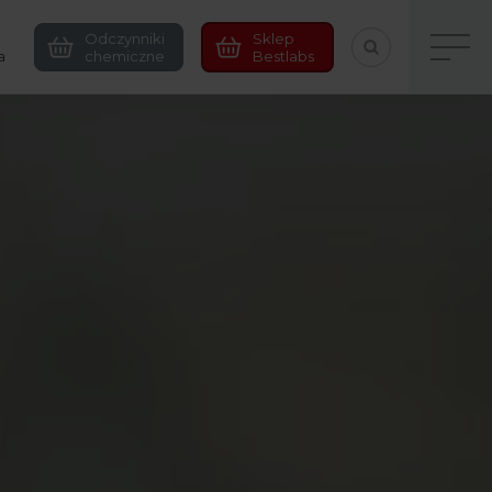
Odczynniki
Sklep
a
chemiczne
Bestlabs