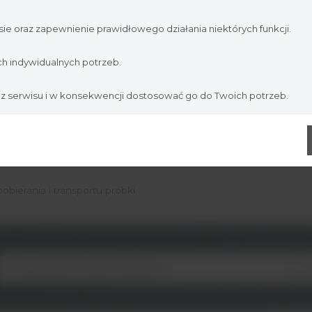
jesteś profesjonalistą:
ie oraz zapewnienie prawidłowego działania niektórych funkcji.
Nie jestem
Tak, jestem
h indywidualnych potrzeb.
 z serwisu i w konsekwencji dostosować go do Twoich potrzeb.
obierania i transportu próbki