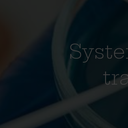
Syste
tr