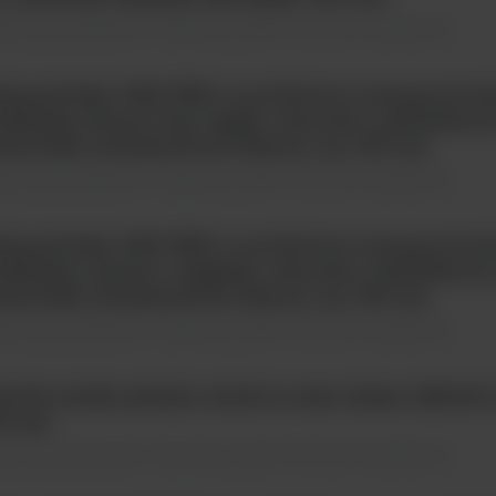
temy do pobierania i transportu próbki \ Akcesoria dodatkowe
ymazówka UNI-TER w probówce transportowe
dłożem Stuart bez węgla, sterylna, plastikow
ńcówka standardowa Rayon; op. 100 szt
temy do pobierania i transportu próbki \ Akcesoria dodatkowe
ymazówka UNI-TER w probówce transportowe
dłożem Amies z węglem, sterylna, plastikowy
ńcówka standardowa Rayon; op. 100 szt
temy do pobierania i transportu próbki \ Akcesoria dodatkowe
erile swabs plastic stick in test tubes 12X14
0 szt.
temy do pobierania i transportu próbki \ Akcesoria dodatkowe