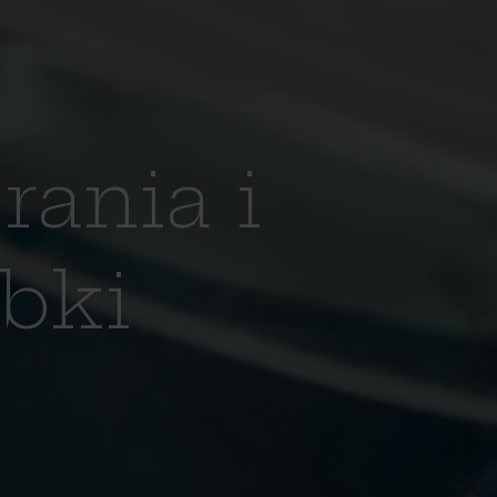
rania i
óbki