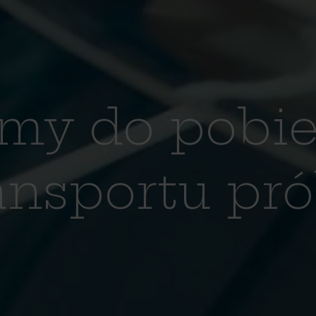
my do pobie
ansportu pr