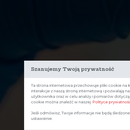
Szanujemy Twoją prywatność
Ta strona internetowa przechowuje pliki cookie na 
interakcje z naszą stroną internetową i pozwalają 
użytkownika oraz w celu analizy i pomiarów dotycz
cookie można znaleźć w naszej
Polityce prywatnośc
Jeśli odmówisz, Twoje informacje nie będą śledzone
ustawienie.