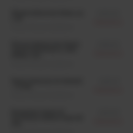
Wężyk silikonowy 6,4mm, op
id 513-044
1 szt.
Interscience
Dilutory \ Akcesoria dodatkowe
Silicone tubing inner 6,4mm-
id 561-204
wężyk silikonowy śr. wew.
Interscience
6,4mm; 1 szt.
Dilutory \ Akcesoria dodatkowe
Papier termiczny do drukarki
id 521-110
– 2 rolki;
Interscience
Dilutory \ Akcesoria dodatkowe
Kompletny zestaw do
id 513-021
dozowania, średnica węża 4,8
Interscience
mm;
Dilutory \ Akcesoria dodatkowe