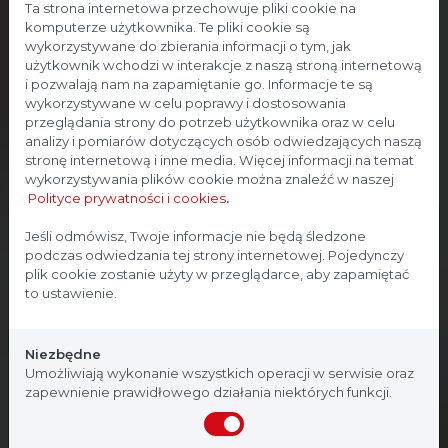
Ta strona internetowa przechowuje pliki cookie na
komputerze użytkownika. Te pliki cookie są
wykorzystywane do zbierania informacji o tym, jak
użytkownik wchodzi w interakcje z naszą stroną internetową
i pozwalają nam na zapamiętanie go. Informacje te są
wykorzystywane w celu poprawy i dostosowania
przeglądania strony do potrzeb użytkownika oraz w celu
analizy i pomiarów dotyczących osób odwiedzających naszą
stronę internetową i inne media. Więcej informacji na temat
wykorzystywania plików cookie można znaleźć w naszej
Polityce prywatności i cookies
.
Strona przeznaczona dla
Jeśli odmówisz, Twoje informacje nie będą śledzone
podczas odwiedzania tej strony internetowej. Pojedynczy
profesjonalistów
plik cookie zostanie użyty w przeglądarce, aby zapamiętać
to ustawienie.
Strona, na której się znajdujesz, zawiera treści
przeznaczone dla profesjonalistów z branży
Niezbędne
medycznej. Potwierdź, że jesteś profesjonalistą:
Umożliwiają wykonanie wszystkich operacji w serwisie oraz
zapewnienie prawidłowego działania niektórych funkcji.
Nie jestem
Tak, jestem