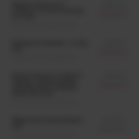
Wężyki silikonowe o
id 561-302
średnicy o 3.2 mm do pompy;
Interscience
op.=6 szt;
Dilutory \ Akcesoria dodatkowe
Etykiety do drukarki – 2 rolki;
id 521-012
1szt.
Interscience
Dilutory \ Akcesoria dodatkowe
Zestaw dozujący o średnicy
id 561-102
wężyka o 3.2 mm (wężyki,
Interscience
nakrętka GL45, obciążnik,
dysza, filtr); 1szt.
Dilutory \ Akcesoria dodatkowe
Regulowane ramię dozujące;
id 513-014
1szt.
Interscience
Dilutory \ Akcesoria dodatkowe