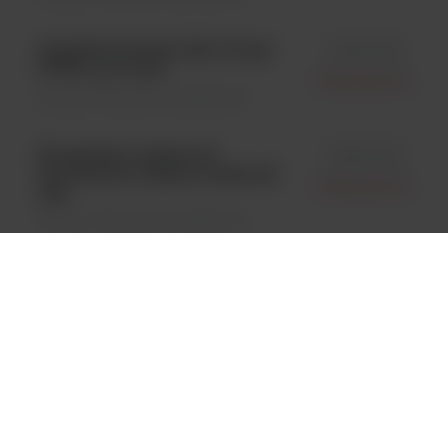
Autoklawowalny filtr 0.2 µm
id 513-023
PTFE, op.=5 szt;
Interscience
Dilutory \ Akcesoria dodatkowe
Kompletny zestaw do
id 513-043
dozowania, średnica węża 6,4
Interscience
mm
Dilutory \ Akcesoria dodatkowe
Silicone tubing inner 3,2mm-
id 561-202
wężyk silikonowy śr. wew.
Interscience
3,2mm; 1 szt.
Dilutory \ Akcesoria dodatkowe
Tips for BagPipet® or other
id 252019
pipet, 19 cm, op. 1000 szt.
Interscience
(40x25 szt.)