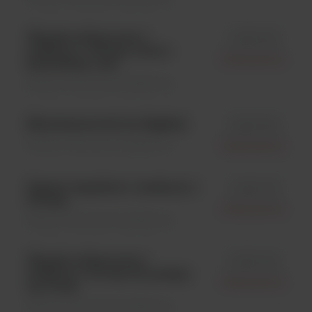
Wężyki silikonowe o
id 561-203
średnicy o 4.8 mm, wraz z
Interscience
łącznikami; 1szt.
Dilutory \ Akcesoria dodatkowe
Maintenance kit for BagSeal
id 261-500
Dilutory \ Akcesoria dodatkowe
Interscience
Zestaw wężyków o średnicy o
id 561-103
4.8 mm;
Interscience
Dilutory \ Akcesoria dodatkowe
Wężyki silikonowe o
id 561-304
średnicy o 6.4 mm do pompy;
Interscience
op.=6 szt;
Dilutory \ Akcesoria dodatkowe