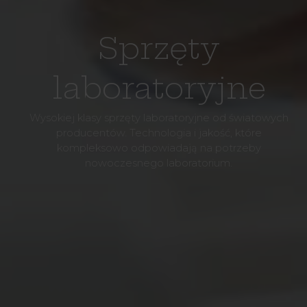
Sprzęty
laboratoryjne
Wysokiej klasy sprzęty laboratoryjne od światowych
producentów. Technologia i jakość, które
kompleksowo odpowiadają na potrzeby
nowoczesnego laboratorium.