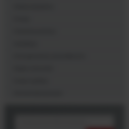
Media preparatory
Pompy
Próbniki powietrza
Autoklawy
Homogenizatory perystaltyczne
Pipety i końcówki
Posiew spiralny
Wirówki laboratoryjne