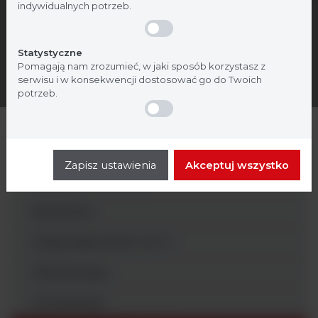
indywidualnych potrzeb.
Statystyczne
Pomagają nam zrozumieć, w jaki sposób korzystasz z
serwisu i w konsekwencji dostosować go do Twoich
potrzeb.
Analityka ogólna
Zapisz ustawienia
Akceptuj wszystko
Badania molekularne
Biochemia
Diagnostyka SARS-CoV-2
Mikrobiologia
Hematologia