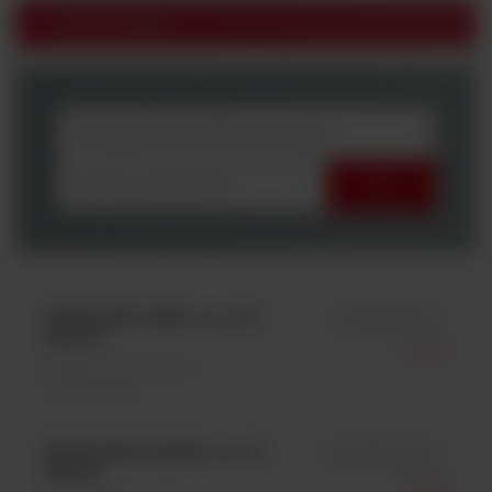
Immunologia
wybierz producenta
MAGLUMI AMH, op. 100
id 130202014M
testów
Snibe
Systemy i analizatory \
Immunologia
MAGLUMI GAD65, op. 50
id 130605005M
testów
Snibe