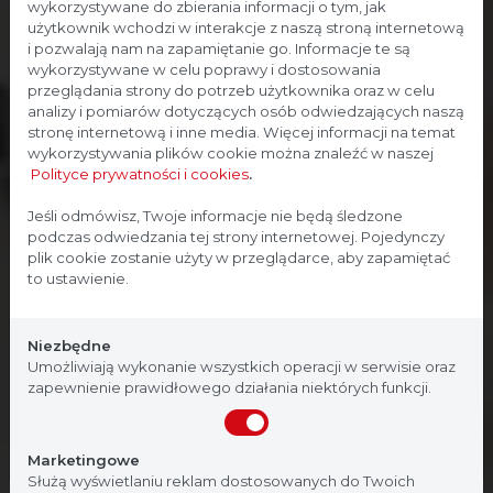
wykorzystywane do zbierania informacji o tym, jak
użytkownik wchodzi w interakcje z naszą stroną internetową
i pozwalają nam na zapamiętanie go. Informacje te są
wykorzystywane w celu poprawy i dostosowania
przeglądania strony do potrzeb użytkownika oraz w celu
analizy i pomiarów dotyczących osób odwiedzających naszą
stronę internetową i inne media. Więcej informacji na temat
wykorzystywania plików cookie można znaleźć w naszej
Polityce prywatności i cookies
.
Strona przeznaczona dla
Jeśli odmówisz, Twoje informacje nie będą śledzone
podczas odwiedzania tej strony internetowej. Pojedynczy
profesjonalistów
plik cookie zostanie użyty w przeglądarce, aby zapamiętać
to ustawienie.
Strona, na której się znajdujesz, zawiera treści
przeznaczone dla profesjonalistów z branży
Niezbędne
medycznej. Potwierdź, że jesteś profesjonalistą:
Umożliwiają wykonanie wszystkich operacji w serwisie oraz
zapewnienie prawidłowego działania niektórych funkcji.
Nie jestem
Tak, jestem
Marketingowe
Służą wyświetlaniu reklam dostosowanych do Twoich