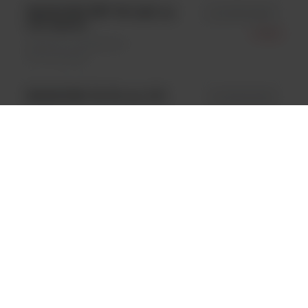
MAGLUMI EBV NA IgG, op.
id 130215006M
100 testów
Snibe
Systemy i analizatory \
Immunologia
MAGLUMI CA 50, op. 100
id 130201012M
testów
Snibe
Systemy i analizatory \
Immunologia
MAGLUMI Laminin , op.
id 130209004M
100 testów
Snibe
Systemy i analizatory \
Immunologia
MAGLUMI C IV, op. 50
id 130609003M
testów
Snibe
Systemy i analizatory \