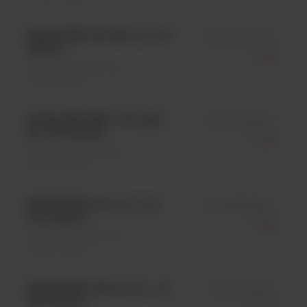
MAGLUMI FK 506, op. 100
id 130207003M
testów
Snibe
Systemy i analizatory \
Immunologia
MAGLUMI EBV VCA IgG,
id 130215003M
op. 100 testów
Snibe
Systemy i analizatory \
Immunologia
MAGLUMI Anti-Jo-1, op.
id 130217009M
100 testów
Snibe
Systemy i analizatory \
Immunologia
MAGLUMI Calcitonin , op.
id 130211002M
100 testów