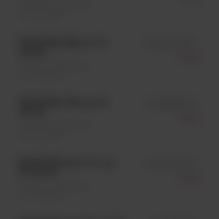
Systemy i analizatory \
Immunologia
MAGLUMI IgM, op. 50
id 130608002M
testów
Snibe
Systemy i analizatory \
Immunologia
MAGLUMI FSH, op. 50
id 130602001M
testów
Snibe
Systemy i analizatory \
Immunologia
MAGLUMI Anti-Jo-1, op.
id 130617009M
50 testów
Snibe
Systemy i analizatory \
Immunologia