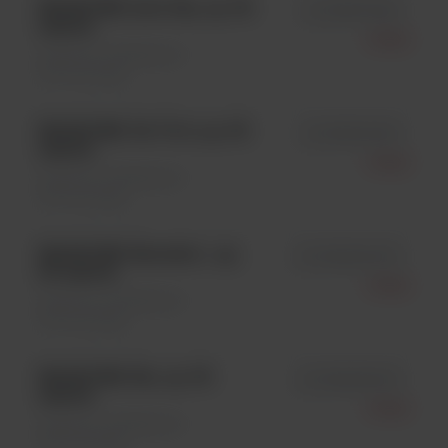
MAGLUMI Anti-Sm, op. 50
id 130617012M
testów
Snibe
Systemy i analizatory \
Immunologia
MAGLUMI CA 72-4, op. 50
id 130601015M
testów
Snibe
Systemy i analizatory \
Immunologia
MAGLUMI Estradiol , op.
id 130602007M
50 testów
Snibe
Systemy i analizatory \
Immunologia
MAGLUMI HA, op. 50
id 130609001M
testów
Snibe
Systemy i analizatory \
Immunologia