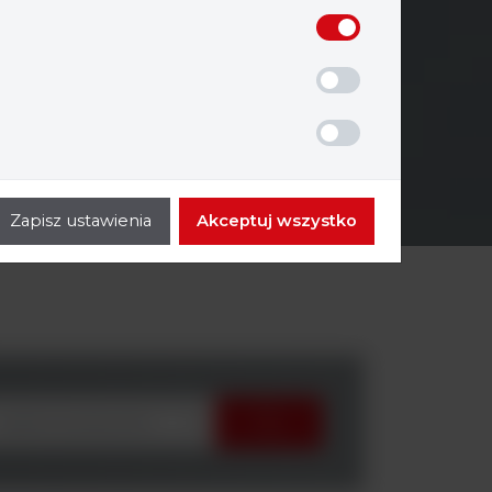
Zapisz ustawienia
Akceptuj wszystko
wybierz producenta